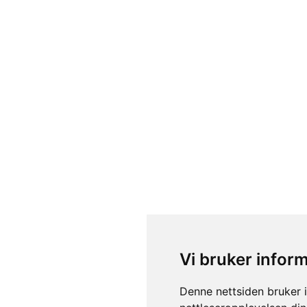
Vi bruker infor
Vi bruker infor
Denne nettsiden bruker 
Denne nettsiden bruker 