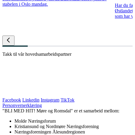
stabelen i Oslo mandag.
Har du fam
Østlandet 
som har vur
Takk til vår hovedsamarbeidspartner
Facebook
Linkedin
Instagram
TikTok
Personvernerklæring
"BLI MED HIT! Møre og Romsdal" er et samarbeid mellom:
Molde Næringsforum
Kristiansund og Nordmøre Næringsforening
Næringsforeningen Ålesundregionen