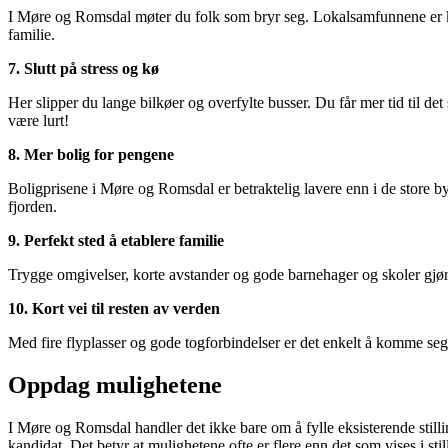
I Møre og Romsdal møter du folk som bryr seg. Lokalsamfunnene er kjen
familie.
7. Slutt på stress og kø
Her slipper du lange bilkøer og overfylte busser. Du får mer tid til det
være lurt!
8. Mer bolig for pengene
Boligprisene i Møre og Romsdal er betraktelig lavere enn i de store by
fjorden.
9. Perfekt sted å etablere familie
Trygge omgivelser, korte avstander og gode barnehager og skoler gjør 
10. Kort vei til resten av verden
Med fire flyplasser og gode togforbindelser er det enkelt å komme seg 
Oppdag mulighetene
I Møre og Romsdal handler det ikke bare om å fylle eksisterende stillin
kandidat. Det betyr at mulighetene ofte er flere enn det som vises i sti