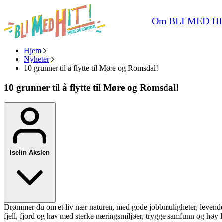
Om BLI MED HI
Hjem
Nyheter
10 grunner til å flytte til Møre og Romsdal!
10 grunner til å flytte til Møre og Romsdal!
Iselin Akslen
Drømmer du om et liv nær naturen, med gode jobbmuligheter, levende l
fjell, fjord og hav med sterke næringsmiljøer, trygge samfunn og høy li