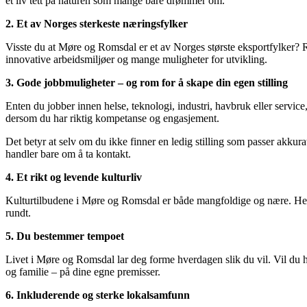
et liv tett på naturen som mange bare drømmer om.
2. Et av Norges sterkeste næringsfylker
Visste du at Møre og Romsdal er et av Norges største eksportfylker? 
innovative arbeidsmiljøer og mange muligheter for utvikling.
3. Gode jobbmuligheter – og rom for å skape din egen stilling
Enten du jobber innen helse, teknologi, industri, havbruk eller service,
dersom du har riktig kompetanse og engasjement.
Det betyr at selv om du ikke finner en ledig stilling som passer akkurat
handler bare om å ta kontakt.
4. Et rikt og levende kulturliv
Kulturtilbudene i Møre og Romsdal er både mangfoldige og nære. Her finn
rundt.
5. Du bestemmer tempoet
Livet i Møre og Romsdal lar deg forme hverdagen slik du vil. Vil du ha
og familie – på dine egne premisser.
6. Inkluderende og sterke lokalsamfunn