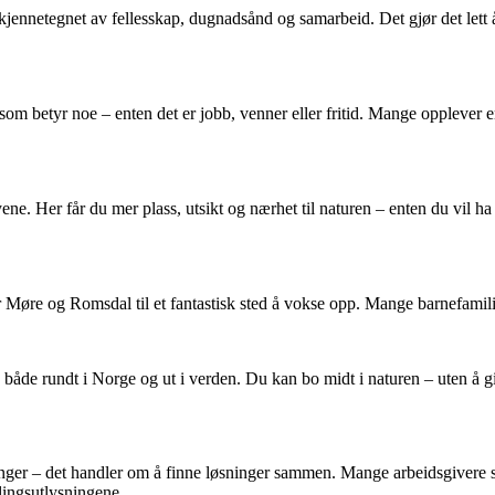
netegnet av fellesskap, dugnadsånd og samarbeid. Det gjør det lett å f
 som betyr noe – enten det er jobb, venner eller fritid. Mange opplever en
ene. Her får du mer plass, utsikt og nærhet til naturen – enten du vil ha
Møre og Romsdal til et fantastisk sted å vokse opp. Mange barnefamilier
både rundt i Norge og ut i verden. Du kan bo midt i naturen – uten å gi
ger – det handler om å finne løsninger sammen. Mange arbeidsgivere ser e
llingsutlysningene.