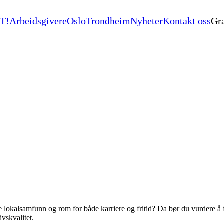
T!
Arbeidsgivere
Oslo
Trondheim
Nyheter
Kontakt oss
Gra
okalsamfunn og rom for både karriere og fritid? Da bør du vurdere å fl
vskvalitet.