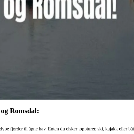
e og Romsdal:
 fjorder til åpne hav. Enten du elsker toppturer, ski, kajakk eller båtliv,