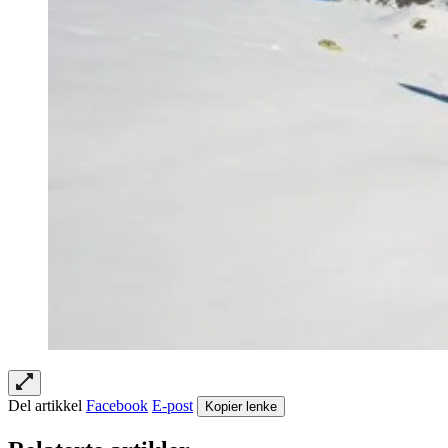
Del artikkel
Facebook
E-post
Kopier lenke